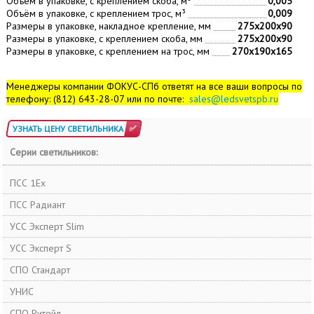
Объём в упаковке, с креплением скоба, м³
0,005
Объём в упаковке, с креплением трос, м³
0,009
Размеры в упаковке, накладное крепление, мм
275х200х90
Размеры в упаковке, с креплением скоба, мм
275х200х90
Размеры в упаковке, с креплением на трос, мм
270х190х165
Менеджеры компании ФОКУС-СПб ответят на все ваши вопросы по
телефону: (812) 643-28-07 или по почте:
sales@ledsvetspb.ru
УЗНАТЬ ЦЕНУ СВЕТИЛЬНИКА
Серии светильников:
ПСС 1Ex
ПСС Радиант
УСС Эксперт Slim
УСС Эксперт S
СПО Стандарт
УНИС
СПО Ритейл