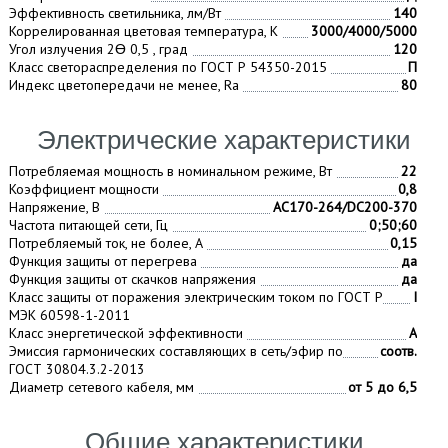
Эффективность светильника, лм/Вт
140
Коррелированная цветовая температура, К
3000/4000/5000
Угол излучения 2Ɵ 0,5 , град
120
Класс светораспределения по ГОСТ Р 54350-2015
П
Индекс цветопередачи не менее, Ra
80
Электрические характеристики
Потребляемая мощность в номинальном режиме, Вт
22
Коэффициент мощности
0,8
Напряжение, В
AC170-264/DC200-370
Частота питающей сети, Гц
0;50;60
Потребляемый ток, не более, A
0,15
Функция защиты от перегрева
да
Функция защиты от скачков напряжения
да
Класс защиты от поражения электрическим током по ГОСТ Р
I
МЭК 60598-1-2011
Класс энергетической эффективности
А
Эмиссия гармонических составляющих в сеть/эфир по
соотв.
ГОСТ 30804.3.2-2013
Диаметр сетевого кабеля, мм
от 5 до 6,5
Общие характеристики