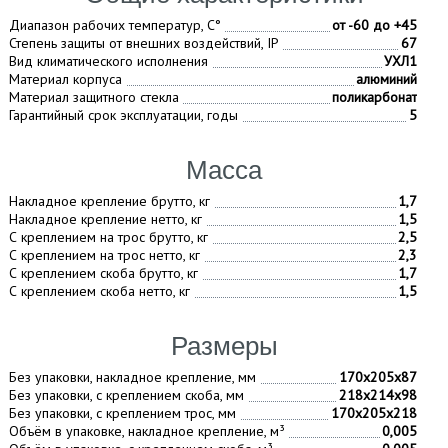
Диапазон рабочих температур, С°
от -60 до +45
Степень защиты от внешних воздействий, IP
67
Вид климатического исполнения
УХЛ1
Материал корпуса
алюминий
Материал защитного стекла
поликарбонат
Гарантийный срок эксплуатации, годы
5
Масса
Накладное крепление брутто, кг
1,7
Накладное крепление нетто, кг
1,5
С креплением на трос брутто, кг
2,5
С креплением на трос нетто, кг
2,3
С креплением скоба брутто, кг
1,7
С креплением скоба нетто, кг
1,5
Размеры
Без упаковки, накладное крепление, мм
170х205х87
Без упаковки, с креплением скоба, мм
218х214х98
Без упаковки, с креплением трос, мм
170х205х218
Объём в упаковке, накладное крепление, м³
0,005