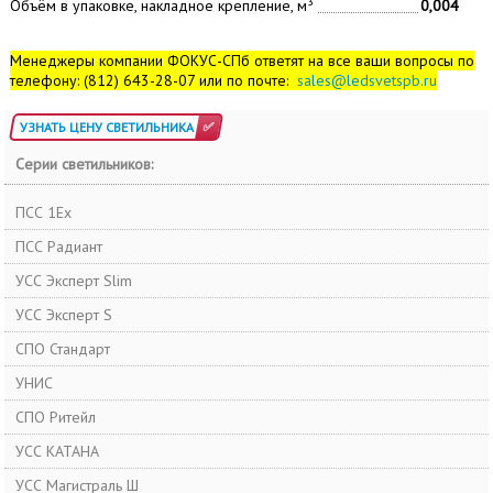
Объём в упаковке, накладное крепление, м³
0,004
Менеджеры компании ФОКУС-СПб ответят на все ваши вопросы по
телефону: (812) 643-28-07 или по почте:
sales@ledsvetspb.ru
УЗНАТЬ ЦЕНУ СВЕТИЛЬНИКА
Серии светильников:
ПСС 1Ex
ПСС Радиант
УСС Эксперт Slim
УСС Эксперт S
СПО Стандарт
УНИС
СПО Ритейл
УСС КАТАНА
УСС Магистраль Ш