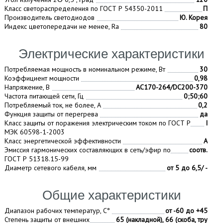
Класс светораспределения по ГОСТ Р 54350-2011
П
Производитель светодиодов
Ю. Корея
Индекс цветопередачи не менее, Ra
80
Электрические характеристики
Потребляемая мощность в номинальном режиме, Вт
30
Коэффициент мощности
0,98
Напряжение, В
AC170-264/DC200-370
Частота питающей сети, Гц
0;50;60
Потребляемый ток, не более, A
0,2
Функция защиты от перегрева
да
Класс защиты от поражения электрическим током по ГОСТ Р
I
МЭК 60598-1-2003
Класс энергетической эффективности
А
Эмиссия гармонических составляющих в сеть/эфир по
соотв.
ГОСТ Р 51318.15-99
Диаметр сетевого кабеля, мм
от 5 до 6,5/ -
Общие характеристики
Диапазон рабочих температур, С°
от -60 до +45
Степень защиты от внешних
65 (накладной), 66 (скоба, тру